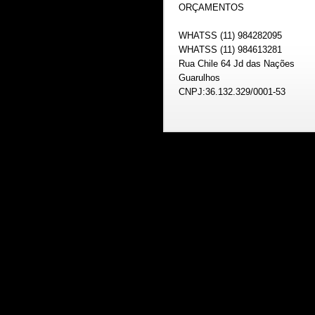
ORÇAMENTOS
WHATSS (11) 984282095
WHATSS (11) 984613281
Rua Chile 64 Jd das Nações
Guarulhos
CNPJ:36.132.329/0001-53