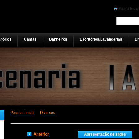
Página Inicial
tórios
Camas
Banheiros
Escritórios/Lavanderias
Di
Página inicial
>
Diversos
>
IMG_0285.JPG
Anterior
Apresentação de slides