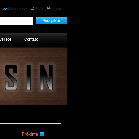
Mapa do site
RSS
Imprimir
versos
Contato
Próxima